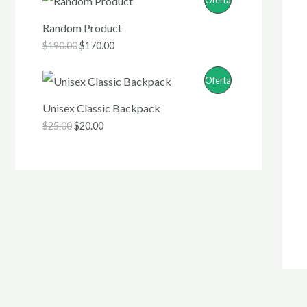
R
Random Product
$
190.00
$
170.00
O
D
P
Oferta
U
R
Unisex Classic Backpack
$
25.00
$
20.00
C
O
T
D
O
U
R
C
E
T
B
O
A
R